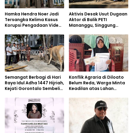
Hamka Hendra Noer Jadi
Aktivis Desak Usut Dugaan
Tersangka Kelima Kasus
Aktor di Balik PETI
Korupsi Pengadaan Video
Mananggu, Singgung
Wall Command Center
Pemodal hingga Oknum
Aparat
Semangat Berbagi di Hari
Konflik Agraria di Diloato
Raya Idul Adha 1447 Hijriah,
Belum Reda, Warga Minta
Kejati Gorontalo Sembelih
Keadilan atas Lahan
5 Ekor Sapi Kurban
Keluarga