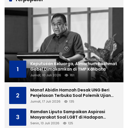
Keputusan Keluarga, Almarhum Rachmat
1
Gobel Dimakamkan di TMP Kalibata
Jumat, 10 Juli 2026
161
Manaf Abidin Hamzah Desak UNG Beri
2
Penjelasan Terbuka Soal Polemik Ujian
Skripsi Mahasiswi
Jumat, 17 Juli 2026
135
Ramdan Liputo Sampaikan Aspirasi
3
Masyarakat Soal LGBT di Hadapan
Gubernur Gusnar
Senin, 13 Juli 2026
125