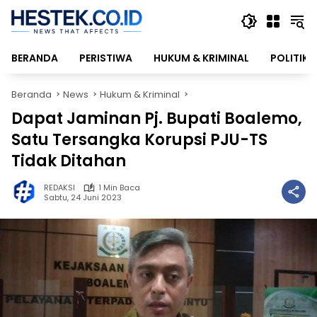
Langsung
ke
konten
BERANDA
PERISTIWA
HUKUM & KRIMINAL
POLITIK
Beranda
News
Hukum & Kriminal
Dapat Jaminan Pj. Bupati Boalemo,
Satu Tersangka Korupsi PJU-TS
Tidak Ditahan
REDAKSI
1 Min Baca
Sabtu, 24 Juni 2023