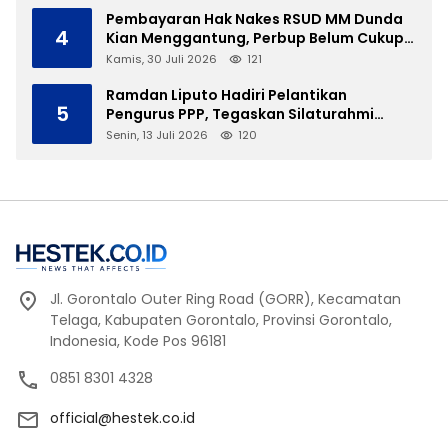
Pembayaran Hak Nakes RSUD MM Dunda
4
Kian Menggantung, Perbup Belum Cukup
Tanpa Direktur Definitif
Kamis, 30 Juli 2026
121
Ramdan Liputo Hadiri Pelantikan
5
Pengurus PPP, Tegaskan Silaturahmi
Antarpartai Kunci Membangun Gorontalo
Senin, 13 Juli 2026
120
Jl. Gorontalo Outer Ring Road (GORR), Kecamatan
Telaga, Kabupaten Gorontalo, Provinsi Gorontalo,
Indonesia, Kode Pos 96181
0851 8301 4328
official@hestek.co.id