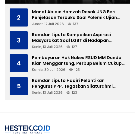
Manaf Abidin Hamzah Desak UNG Beri
2
Penjelasan Terbuka Soal Polemik Ujian
Skripsi Mahasiswi
Jumat, 17 Juli 2026
137
Ramdan Liputo Sampaikan Aspirasi
3
Masyarakat Soal LGBT di Hadapan
Gubernur Gusnar
Senin, 13 Juli 2026
127
Pembayaran Hak Nakes RSUD MM Dunda
4
Kian Menggantung, Perbup Belum Cukup
Tanpa Direktur Definitif
Kamis, 30 Juli 2026
125
Ramdan Liputo Hadiri Pelantikan
5
Pengurus PPP, Tegaskan Silaturahmi
Antarpartai Kunci Membangun Gorontalo
Senin, 13 Juli 2026
123