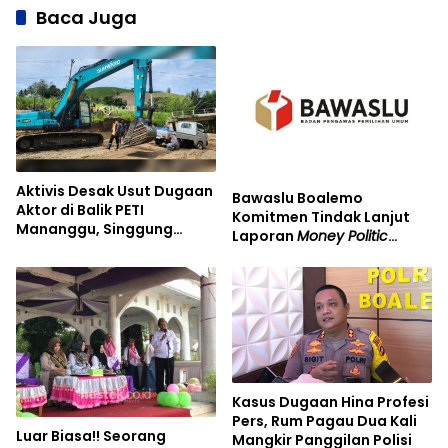
Baca Juga
Aktivis Desak Usut Dugaan
Bawaslu Boalemo
Aktor di Balik PETI
Komitmen Tindak Lanjut
Mananggu, Singgung
Laporan
Money Politic
Pemodal hingga Oknum
Oknum Caleg Nasdem
Aparat
Kasus Dugaan Hina Profesi
Pers, Rum Pagau Dua Kali
Luar Biasa!! Seorang
Mangkir Panggilan Polisi