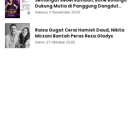
Semangat Kebersamaan, Bone Bolango
Dukung Mutia di Panggung Dangdut
Academy 7
Selasa, 11 November 2025
Raisa Gugat Cerai Hamish Daud, Nikita
Mirzani Bantah Peras Reza Gladys
Senin, 27 Oktober 2025