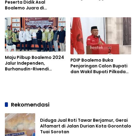
Peserta Didik Asal
Boalemo Juara di
Olimpiade Sains Nasional
Maju Pilbup Boalemo 2024
PDIP Boalemo Buka
Jalur Independen,
Penjaringan Calon Bupati
Burhanudin-Rivendi
dan Wakil Bupati Pilkada
Serahkan Syarat
2024
Dukungan ke KPU
Rekomendasi
Diduga Jual Roti Tawar Berjamur, Gerai
Alfamart di Jalan Durian Kota Gorontalo
Tuai Sorotan