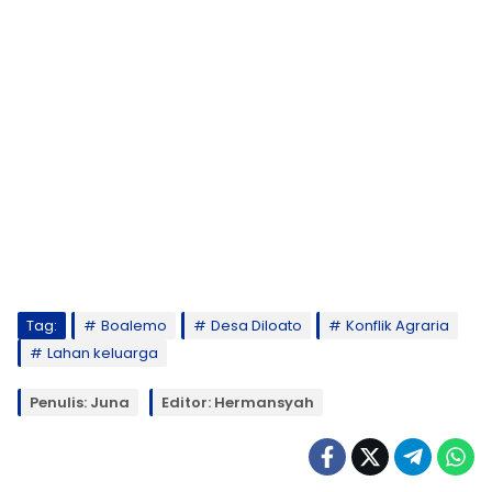
Tag:
Boalemo
Desa Diloato
Konflik Agraria
Lahan keluarga
Penulis: Juna
Editor: Hermansyah