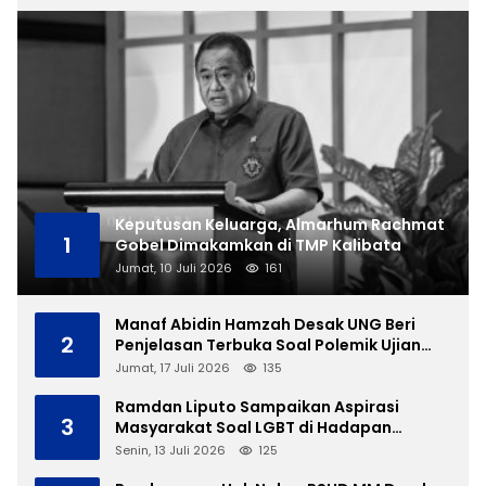
Keputusan Keluarga, Almarhum Rachmat
1
Gobel Dimakamkan di TMP Kalibata
Jumat, 10 Juli 2026
161
Manaf Abidin Hamzah Desak UNG Beri
2
Penjelasan Terbuka Soal Polemik Ujian
Skripsi Mahasiswi
Jumat, 17 Juli 2026
135
Ramdan Liputo Sampaikan Aspirasi
3
Masyarakat Soal LGBT di Hadapan
Gubernur Gusnar
Senin, 13 Juli 2026
125