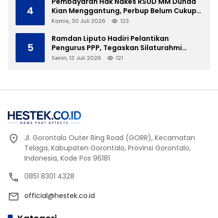
Pembayaran Hak Nakes RSUD MM Dunda
4
Kian Menggantung, Perbup Belum Cukup
Tanpa Direktur Definitif
Kamis, 30 Juli 2026
123
Ramdan Liputo Hadiri Pelantikan
5
Pengurus PPP, Tegaskan Silaturahmi
Antarpartai Kunci Membangun Gorontalo
Senin, 13 Juli 2026
121
Jl. Gorontalo Outer Ring Road (GORR), Kecamatan
Telaga, Kabupaten Gorontalo, Provinsi Gorontalo,
Indonesia, Kode Pos 96181
0851 8301 4328
official@hestek.co.id