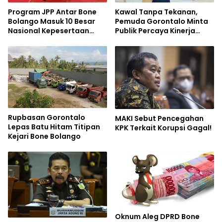
Program JPP Antar Bone
Kawal Tanpa Tekanan,
Bolango Masuk 10 Besar
Pemuda Gorontalo Minta
Nasional Kepesertaan
Publik Percaya Kinerja
BPJS Ketenagakerjaan
Korps Adhyaksa
Rupbasan Gorontalo
MAKI Sebut Pencegahan
Lepas Batu Hitam Titipan
KPK Terkait Korupsi Gagal!
Kejari Bone Bolango
Oknum Aleg DPRD Bone