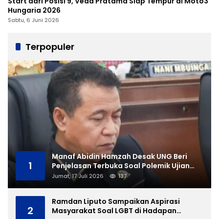
Start dari Posisi 9, Veda Pratama Siap Tempur di Moto3
Hungaria 2026
Sabtu, 6 Juni 2026
Terpopuler
Manaf Abidin Hamzah Desak UNG Beri
1
Penjelasan Terbuka Soal Polemik Ujian
Skripsi Mahasiswi
Jumat, 17 Juli 2026
137
Ramdan Liputo Sampaikan Aspirasi
2
Masyarakat Soal LGBT di Hadapan