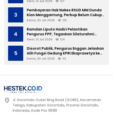
Gubernur Gusnar
Senin, 13 Juli 2026
127
Pembayaran Hak Nakes RSUD MM Dunda
3
Kian Menggantung, Perbup Belum Cukup
Tanpa Direktur Definitif
Kamis, 30 Juli 2026
125
Ramdan Liputo Hadiri Pelantikan
4
Pengurus PPP, Tegaskan Silaturahmi
Antarpartai Kunci Membangun Gorontalo
Senin, 13 Juli 2026
124
Disorot Publik, Pengurus Enggan Jelaskan
5
Alih Fungsi Gedung KPRI Ekaprasetya ke
Dapur SPPG
Kamis, 30 Juli 2026
112
Jl. Gorontalo Outer Ring Road (GORR), Kecamatan
Telaga, Kabupaten Gorontalo, Provinsi Gorontalo,
Indonesia, Kode Pos 96181