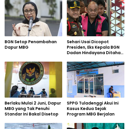
BGN Setop Penambahan
Sehari Usai Dicopot
Dapur MBG
Presiden, Eks Kepala BGN
Dadan Hindayana Ditahan
Kejagung
Berlaku Mulai 2 Juni, Dapur
SPPG Tuladenggi Akui Ini
MBG yang Tak Penuhi
Kasus Kedua Sejak
Standar Ini Bakal Disetop
Program MBG Berjalan