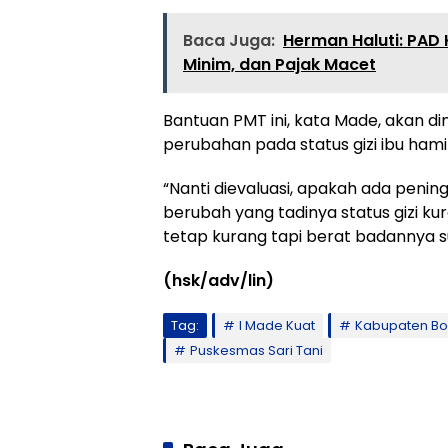
Baca Juga:
Herman Haluti: PAD 
Minim, dan Pajak Macet
Bantuan PMT ini, kata Made, akan d
perubahan pada status gizi ibu hamil,
“Nanti dievaluasi, apakah ada penin
berubah yang tadinya status gizi kur
tetap kurang tapi berat badannya 
(hsk/adv/lin)
Tag:
I Made Kuat
Kabupaten B
Puskesmas Sari Tani