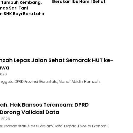
Gerakan Ibu Hamil Sehat
i Tumbuh Kembang,
as Sari Tani
n SHK Bayi Baru Lahir
zah Lepas Jalan Sehat Semarak HUT ke-
bawa
2026
Anggota DPRD Provinsi Gorontalo, Manaf Abidin Hamzah,
bah, Hak Bansos Terancam: DPRD
Dorong Validasi Data
s 2026
Perubahan status desil dalam Data Terpadu Sosial Ekonomi…