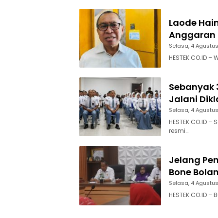
Laode Hai
Anggaran 
Selasa, 4 Agustu
HESTEK.CO.ID – W
Sebanyak 3
Jalani Dik
Selasa, 4 Agustu
HESTEK.CO.ID – 
resmi…
Jelang Pen
Bone Bolan
Selasa, 4 Agustu
HESTEK.CO.ID – B