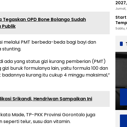
2027,
Penc
Jumat, 
Start
a Tegaskan OPD Bone Bolango Sudah
Tempu
 Publik
Sabtu, 
nsi melalui PMT berbeda-beda bagi bayi dan
a stunting.
jadi ada yang status gizi kurang pemberian (PMT)
 gizi buruk formulanya lain, yaitu formula 100 dan
at badannya kurang itu cukup 4 minggu maksimal,”
plikasi Srikandi, Hendriwan Sampaikan Ini
 kata Made, TP-PKK Provinsi Gorontalo juga
perti telur, susu dan vitamin.