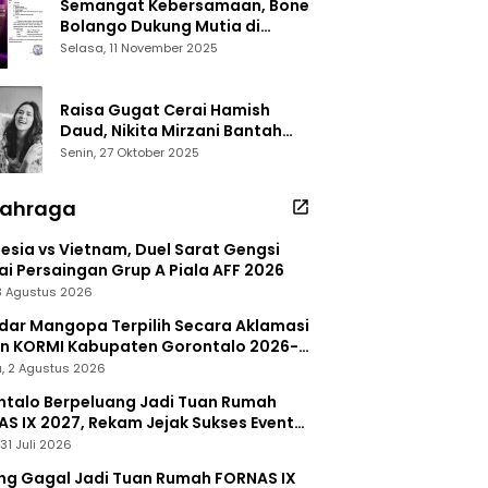
Semangat Kebersamaan, Bone
Bolango Dukung Mutia di
Panggung Dangdut Academy 7
Selasa, 11 November 2025
Raisa Gugat Cerai Hamish
Daud, Nikita Mirzani Bantah
Peras Reza Gladys
Senin, 27 Oktober 2025
lahraga
esia vs Vietnam, Duel Sarat Gengsi
i Persaingan Grup A Piala AFF 2026
 3 Agustus 2026
dar Mangopa Terpilih Secara Aklamasi
in KORMI Kabupaten Gorontalo 2026-
, 2 Agustus 2026
talo Berpeluang Jadi Tuan Rumah
S IX 2027, Rekam Jejak Sukses Event
nal Jadi Modal
31 Juli 2026
ng Gagal Jadi Tuan Rumah FORNAS IX