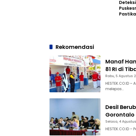
Deteks
Puskesm
Pastika
Rekomendasi
Manaf Ham
81 RI di Ti
Rabu, 5 Agustus 
HESTEK.CO.ID – 
melepas…
Desil Beru
Gorontalo 
Selasa, 4 Agustu
HESTEK.CO.ID – 