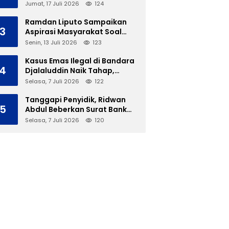
Soal Polemik Ujian Skripsi
Jumat, 17 Juli 2026
124
Mahasiswi
Ramdan Liputo Sampaikan
3
Aspirasi Masyarakat Soal
LGBT di Hadapan Gubernur
Senin, 13 Juli 2026
123
Gusnar
Kasus Emas Ilegal di Bandara
4
Djalaluddin Naik Tahap,
Berkas Segera Dilimpahkan
Selasa, 7 Juli 2026
122
ke JPU
Tanggapi Penyidik, Ridwan
5
Abdul Beberkan Surat Bank
Panin Soal Lelang Aset Eks
Selasa, 7 Juli 2026
120
PLTD Isimu