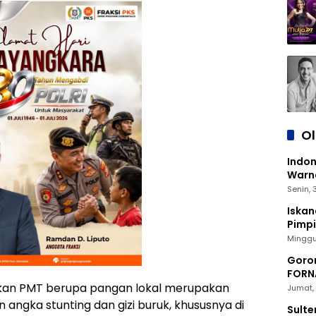
O
Indon
Warna
Senin,
Iskan
Pimp
2030
Minggu
Goron
FORNA
askan PMT berupa pangan lokal merupakan
Nasio
Jumat, 
angka stunting dan gizi buruk, khususnya di
Sulte