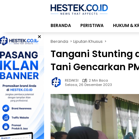
Langsung
ke
konten
BERANDA
PERISTIWA
HUKUM & K
×
Beranda
Liputan Khusus
Tangani Stunting d
Tani Gencarkan P
REDAKSI
2 Min Baca
Selasa, 26 Desember 2023