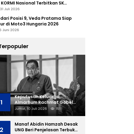
 KORMI Nasional Terbitkan SK
abutan
31 Juli 2026
 dari Posisi 9, Veda Pratama Siap
r di Moto3 Hungaria 2026
6 Juni 2026
Terpopuler
Keputusan Keluarga,
1
Almarhum Rachmat Gobel
Dimakamkan di TMP Kalibata
Jumat, 10 Juli 2026
151
Manaf Abidin Hamzah Desak
2
UNG Beri Penjelasan Terbuka