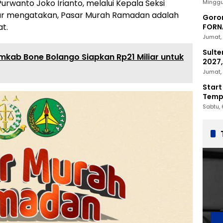
2030
urwanto Joko Irianto, melalui Kepala Seksi
Minggu
ar mengatakan, Pasar Murah Ramadan adalah
Goron
t.
FORNA
Nasio
Jumat, 
Sulte
mkab Bone Bolango Siapkan Rp21 Miliar untuk
2027,
Penc
Jumat, 
Start
Tempu
Sabtu, 