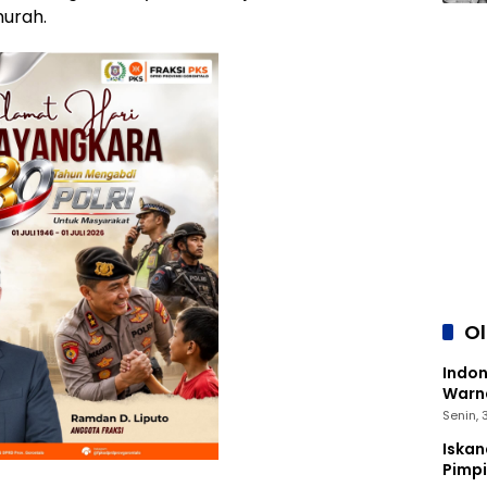
urah.
O
Indon
Warna
Senin,
Iskan
Pimp