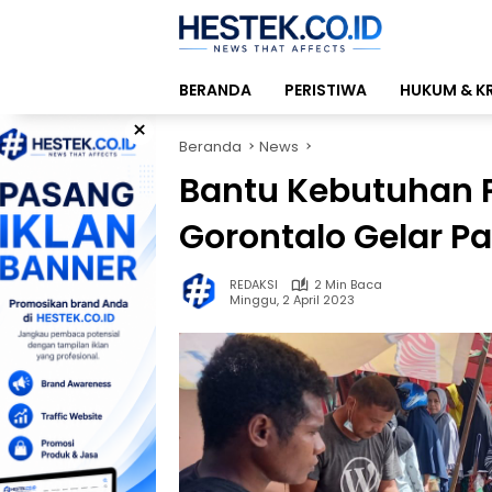
Langsung
ke
konten
BERANDA
PERISTIWA
HUKUM & K
×
Beranda
News
Bantu Kebutuhan P
Gorontalo Gelar 
REDAKSI
2 Min Baca
Minggu, 2 April 2023