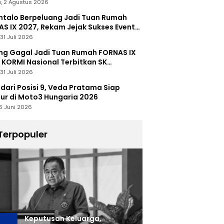
, 2 Agustus 2026
talo Berpeluang Jadi Tuan Rumah
S IX 2027, Rekam Jejak Sukses Event
nal Jadi Modal
31 Juli 2026
ng Gagal Jadi Tuan Rumah FORNAS IX
 KORMI Nasional Terbitkan SK
abutan
31 Juli 2026
 dari Posisi 9, Veda Pratama Siap
r di Moto3 Hungaria 2026
6 Juni 2026
Terpopuler
Keputusan Keluarga,