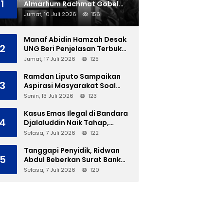
1
Almarhum Rachmat Gobel
Dimakamkan di TMP Kalibata
Jumat, 10 Juli 2026
156
Manaf Abidin Hamzah Desak
2
UNG Beri Penjelasan Terbuka
Soal Polemik Ujian Skripsi
Jumat, 17 Juli 2026
125
Mahasiswi
Ramdan Liputo Sampaikan
3
Aspirasi Masyarakat Soal
LGBT di Hadapan Gubernur
Senin, 13 Juli 2026
123
Gusnar
Kasus Emas Ilegal di Bandara
4
Djalaluddin Naik Tahap,
Berkas Segera Dilimpahkan
Selasa, 7 Juli 2026
122
ke JPU
Tanggapi Penyidik, Ridwan
5
Abdul Beberkan Surat Bank
Panin Soal Lelang Aset Eks
Selasa, 7 Juli 2026
120
PLTD Isimu