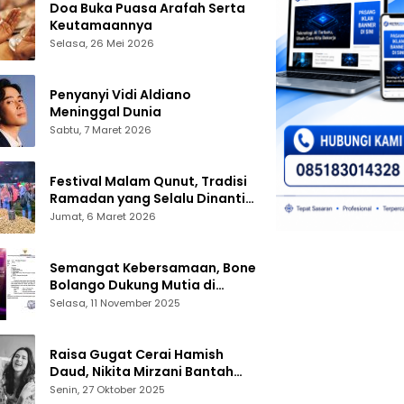
Doa Buka Puasa Arafah Serta
Keutamaannya
Selasa, 26 Mei 2026
Penyanyi Vidi Aldiano
Meninggal Dunia
Sabtu, 7 Maret 2026
Festival Malam Qunut, Tradisi
Ramadan yang Selalu Dinanti
Warga Gorontalo
Jumat, 6 Maret 2026
Semangat Kebersamaan, Bone
Bolango Dukung Mutia di
Panggung Dangdut Academy 7
Selasa, 11 November 2025
Raisa Gugat Cerai Hamish
Daud, Nikita Mirzani Bantah
Peras Reza Gladys
Senin, 27 Oktober 2025